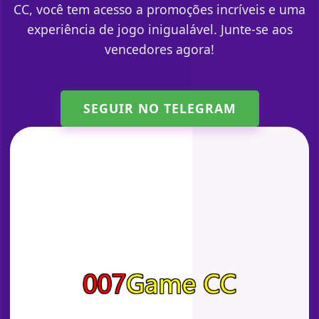
CC, você tem acesso a promoções incríveis e uma
experiência de jogo inigualável. Junte-se aos
vencedores agora!
SEGUIR NO TELEGRAM