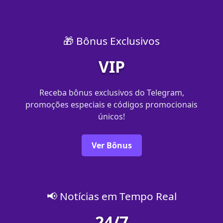
🎁 Bônus Exclusivos
VIP
Receba bônus exclusivos do Telegram,
promoções especiais e códigos promocionais
únicos!
Ver Bônus
📢 Notícias em Tempo Real
24/7