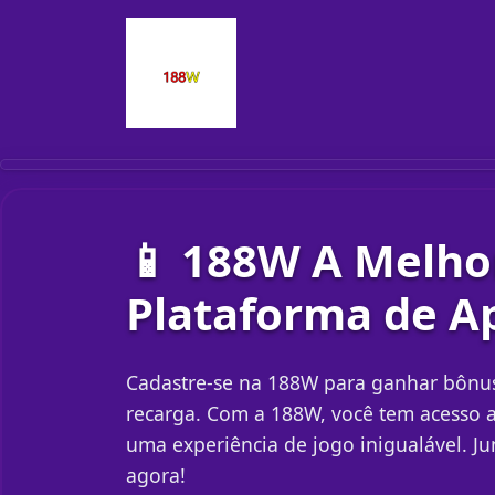
📱 188W A Melho
Plataforma de A
Cadastre-se na 188W para ganhar bônus
recarga. Com a 188W, você tem acesso a
uma experiência de jogo inigualável. J
agora!