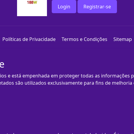
Login
Registrar-se
Políticas de Privacidade
Termos e Condições
Sitemap
de
ários e está empenhada em proteger todas as informações p
tados são utilizados exclusivamente para fins de melhoria