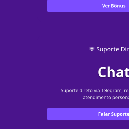
Ver Bônus
💬 Suporte Di
Cha
Suporte direto via Telegram, r
atendimento persona
Falar Suport