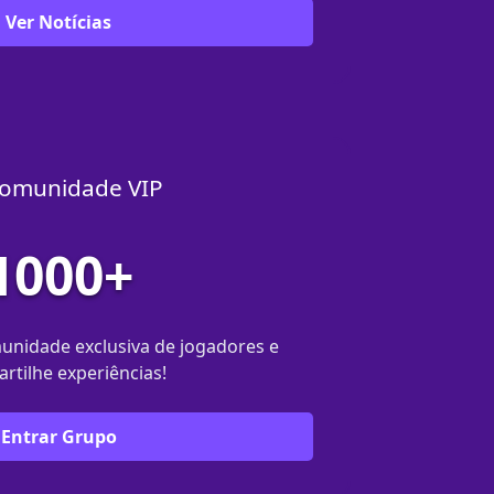
Ver Notícias
Comunidade VIP
1000+
unidade exclusiva de jogadores e
rtilhe experiências!
Entrar Grupo