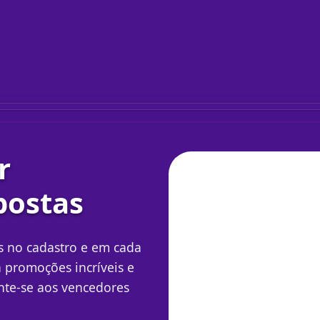
r
postas
 no cadastro e em cada
 promoções incríveis e
unte-se aos vencedores