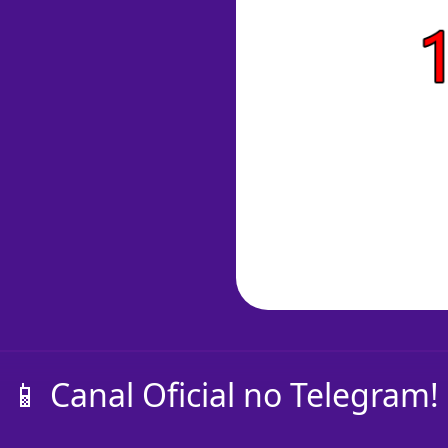
📱 Canal Oficial no Telegram!