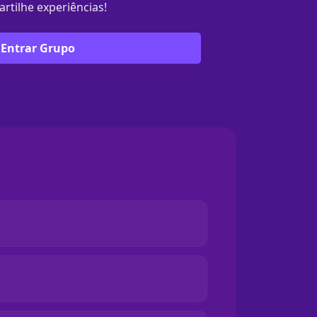
rtilhe experiências!
Entrar Grupo