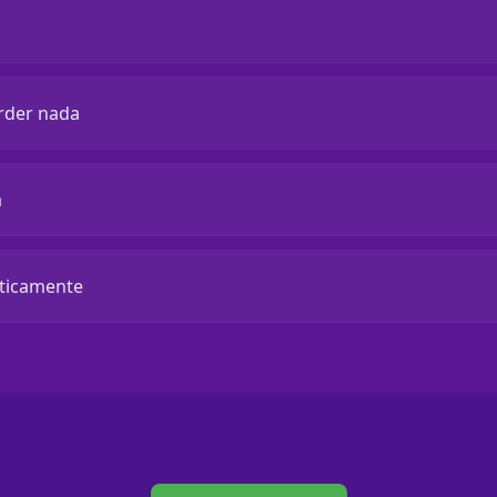
erder nada
a
aticamente