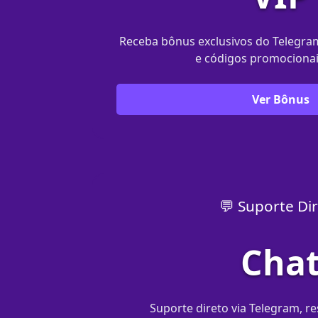
Receba bônus exclusivos do Telegra
e códigos promocionai
Ver Bônus
💬 Suporte Di
Cha
Suporte direto via Telegram, r