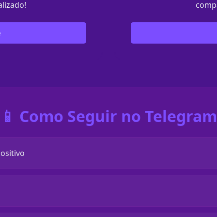
lizado!
compa
e
📱 Como Seguir no Telegram
ositivo