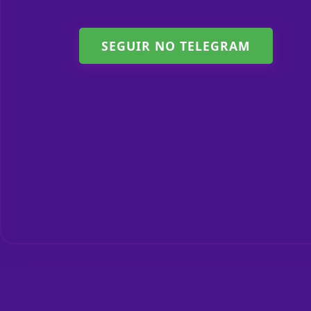
SEGUIR NO TELEGRAM