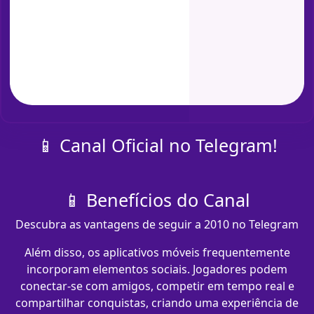
📱 Canal Oficial no Telegram!
📱 Benefícios do Canal
Descubra as vantagens de seguir a 2010 no Telegram
Além disso, os aplicativos móveis frequentemente
incorporam elementos sociais. Jogadores podem
conectar-se com amigos, competir em tempo real e
compartilhar conquistas, criando uma experiência de