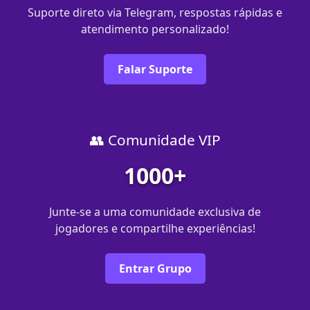
Suporte direto via Telegram, respostas rápidas e
atendimento personalizado!
Falar Suporte
👥 Comunidade VIP
1000+
Junte-se a uma comunidade exclusiva de
jogadores e compartilhe experiências!
Entrar Grupo