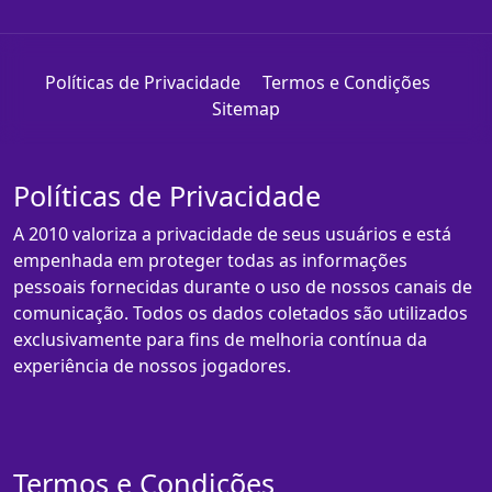
Políticas de Privacidade
Termos e Condições
Sitemap
Políticas de Privacidade
A 2010 valoriza a privacidade de seus usuários e está
empenhada em proteger todas as informações
pessoais fornecidas durante o uso de nossos canais de
comunicação. Todos os dados coletados são utilizados
exclusivamente para fins de melhoria contínua da
experiência de nossos jogadores.
Termos e Condições