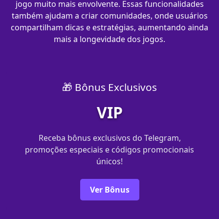
jogo muito mais envolvente. Essas funcionalidades
também ajudam a criar comunidades, onde usuários
compartilham dicas e estratégias, aumentando ainda
mais a longevidade dos jogos.
🎁 Bônus Exclusivos
VIP
Receba bônus exclusivos do Telegram,
promoções especiais e códigos promocionais
únicos!
Ver Bônus