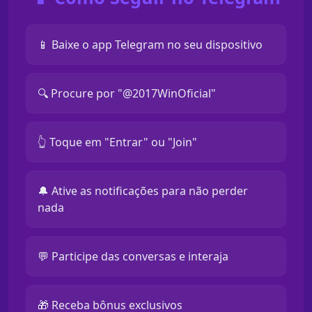
📱 Baixe o app Telegram no seu dispositivo
🔍 Procure por "@2017WinOficial"
👆 Toque em "Entrar" ou "Join"
🔔 Ative as notificações para não perder
nada
💬 Participe das conversas e interaja
🎁 Receba bônus exclusivos