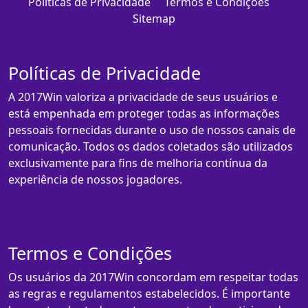
Políticas de Privacidade
Termos e Condições
Sitemap
Políticas de Privacidade
A 2017Win valoriza a privacidade de seus usuários e
está empenhada em proteger todas as informações
pessoais fornecidas durante o uso de nossos canais de
comunicação. Todos os dados coletados são utilizados
exclusivamente para fins de melhoria contínua da
experiência de nossos jogadores.
Termos e Condições
Os usuários da 2017Win concordam em respeitar todas
as regras e regulamentos estabelecidos. É importante