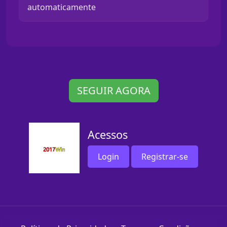
automaticamente
SEGUIR AGORA
Acessos
Login
Registrar-se