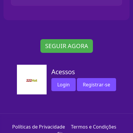
SEGUIR AGORA
Acessos
Login
Registrar-se
Políticas de Privacidade
Termos e Condições