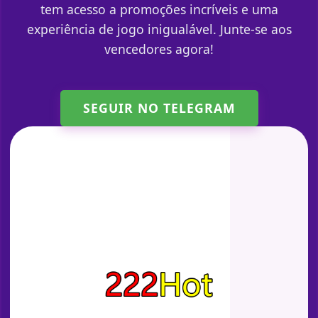
tem acesso a promoções incríveis e uma
experiência de jogo inigualável. Junte-se aos
vencedores agora!
SEGUIR NO TELEGRAM