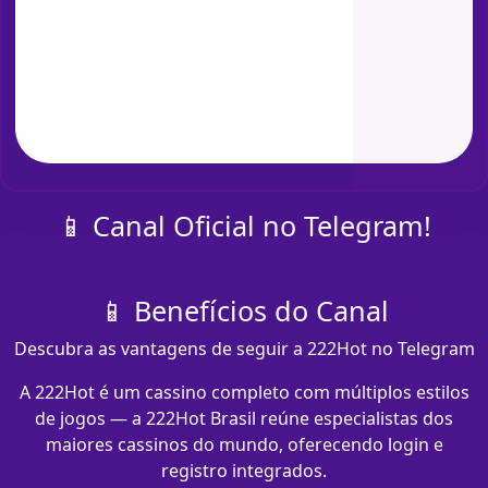
📱 Canal Oficial no Telegram!
📱 Benefícios do Canal
Descubra as vantagens de seguir a 222Hot no Telegram
A 222Hot é um cassino completo com múltiplos estilos
de jogos — a 222Hot Brasil reúne especialistas dos
maiores cassinos do mundo, oferecendo login e
registro integrados.