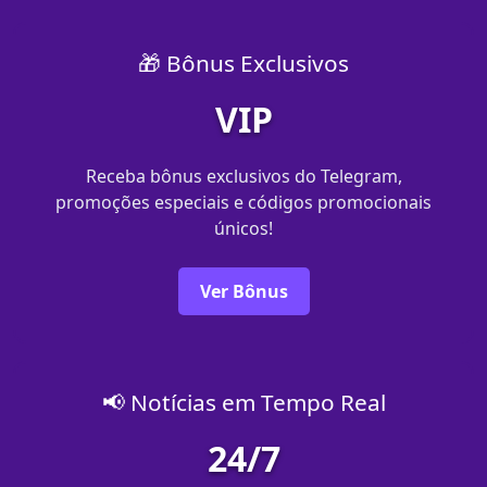
🎁 Bônus Exclusivos
VIP
Receba bônus exclusivos do Telegram,
promoções especiais e códigos promocionais
únicos!
Ver Bônus
📢 Notícias em Tempo Real
24/7