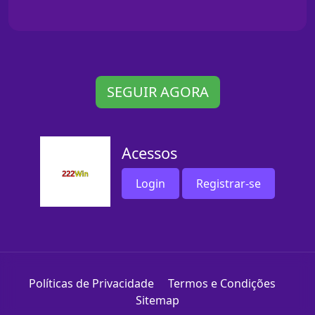
SEGUIR AGORA
Acessos
Login
Registrar-se
Políticas de Privacidade
Termos e Condições
Sitemap