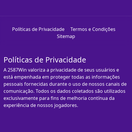
Políticas de Privacidade
Termos e Condições
Sitemap
Políticas de Privacidade
A 2587Win valoriza a privacidade de seus usuários e
está empenhada em proteger todas as informações
pessoais fornecidas durante o uso de nossos canais de
comunicação. Todos os dados coletados são utilizados
exclusivamente para fins de melhoria contínua da
experiência de nossos jogadores.