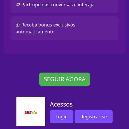
💬 Participe das conversas e interaja
🎁 Receba bônus exclusivos
automaticamente
SEGUIR AGORA
Acessos
Login
Registrar-se