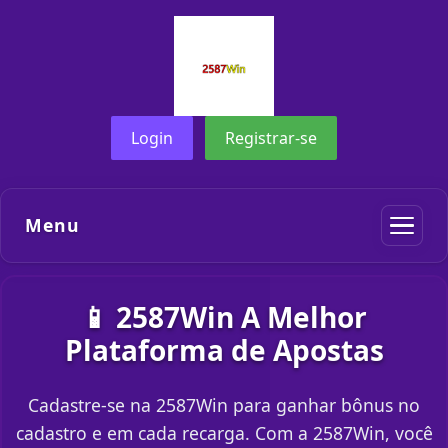
Login
Registrar-se
Menu
📱 2587Win A Melhor
Plataforma de Apostas
Cadastre-se na 2587Win para ganhar bônus no
cadastro e em cada recarga. Com a 2587Win, você