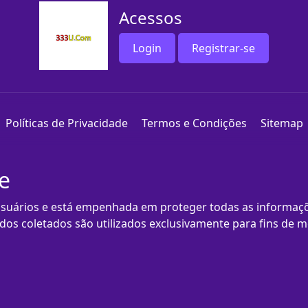
Acessos
Login
Registrar-se
Políticas de Privacidade
Termos e Condições
Sitemap
de
 usuários e está empenhada em proteger todas as informaçõ
os coletados são utilizados exclusivamente para fins de m