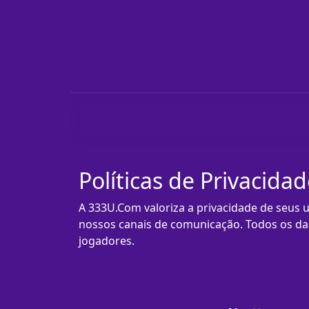
Políticas de Privacida
A 333U.Com valoriza a privacidade de seus
nossos canais de comunicação. Todos os dad
jogadores.