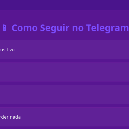
📱 Como Seguir no Telegram
ositivo
erder nada