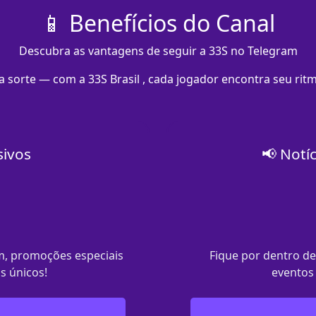
📱 Benefícios do Canal
Descubra as vantagens de seguir a 33S no Telegram
 a sorte — com a 33S Brasil , cada jogador encontra seu rit
sivos
📢 Notí
m, promoções especiais
Fique por dentro d
s únicos!
eventos