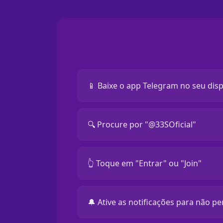
📱 Baixe o app Telegram no seu disp
🔍 Procure por "@33SOficial"
👆 Toque em "Entrar" ou "Join"
🔔 Ative as notificações para não p