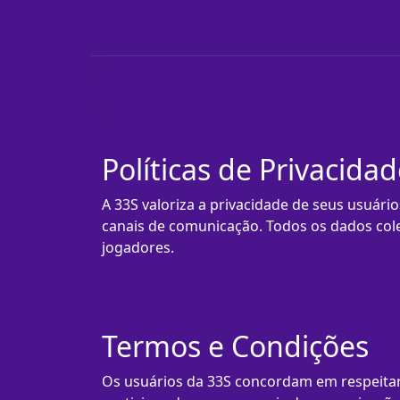
Políticas de Privacida
A 33S valoriza a privacidade de seus usuár
canais de comunicação. Todos os dados cole
jogadores.
Termos e Condições
Os usuários da 33S concordam em respeitar 