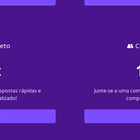
reto
👥 
t
espostas rápidas e
Junte-se a uma com
lizado!
compa
e