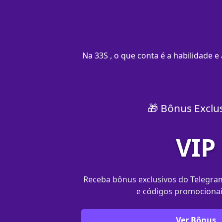
Na 33S , o que conta é a habilidade e
🎁 Bônus Exclu
VIP
Receba bônus exclusivos do Telegra
e códigos promocionai
Ver Bônus