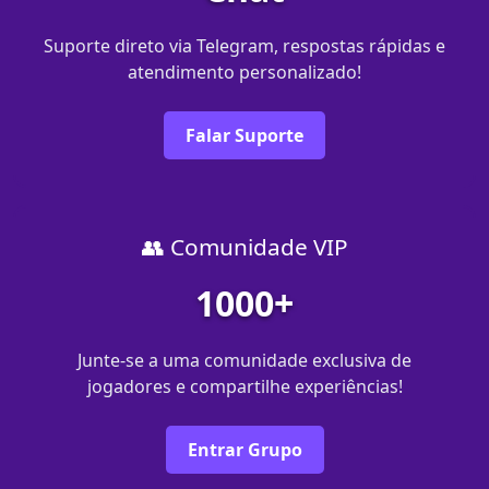
Suporte direto via Telegram, respostas rápidas e
atendimento personalizado!
Falar Suporte
👥 Comunidade VIP
1000+
Junte-se a uma comunidade exclusiva de
jogadores e compartilhe experiências!
Entrar Grupo