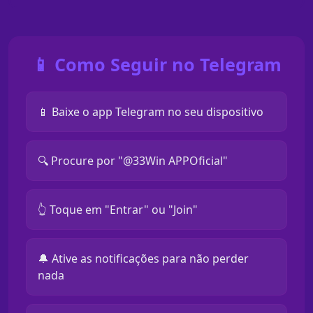
📱 Como Seguir no Telegram
📱 Baixe o app Telegram no seu dispositivo
🔍 Procure por "@33Win APPOficial"
👆 Toque em "Entrar" ou "Join"
🔔 Ative as notificações para não perder
nada