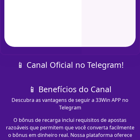
📱 Canal Oficial no Telegram!
📱 Benefícios do Canal
Descubra as vantagens de seguir a 33Win APP no
Telegram
O bônus de recarga inclui requisitos de apostas
razoáveis que permitem que você converta facilmente
o bônus em dinheiro real. Nossa plataforma oferece