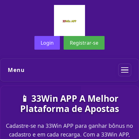
Login
Registrar-se
Menu
📱 33Win APP A Melhor
Plataforma de Apostas
Cadastre-se na 33Win APP para ganhar bônus no
cadastro e em cada recarga. Com a 33Win APP,