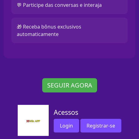
💬 Participe das conversas e interaja
🎁 Receba bônus exclusivos
automaticamente
SEGUIR AGORA
Acessos
Login
Registrar-se