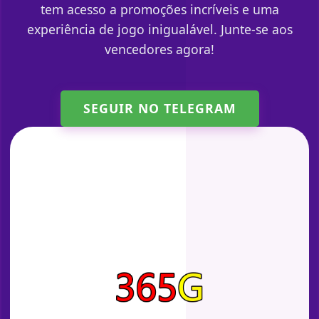
tem acesso a promoções incríveis e uma
experiência de jogo inigualável. Junte-se aos
vencedores agora!
SEGUIR NO TELEGRAM