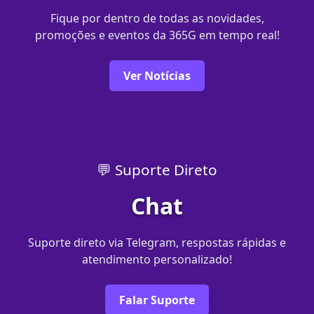
Fique por dentro de todas as novidades,
promoções e eventos da 365G em tempo real!
Ver Notícias
💬 Suporte Direto
Chat
Suporte direto via Telegram, respostas rápidas e
atendimento personalizado!
Falar Suporte