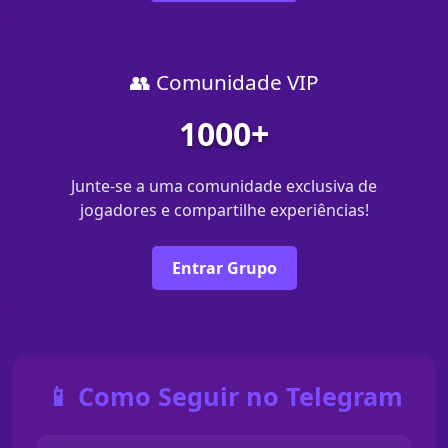
👥 Comunidade VIP
1000+
Junte-se a uma comunidade exclusiva de
jogadores e compartilhe experiências!
Entrar Grupo
📱 Como Seguir no Telegram