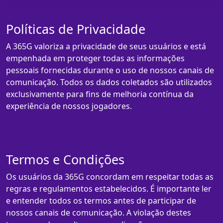
Políticas de Privacidade
A 365G valoriza a privacidade de seus usuários e está
empenhada em proteger todas as informações
pessoais fornecidas durante o uso de nossos canais de
comunicação. Todos os dados coletados são utilizados
exclusivamente para fins de melhoria contínua da
experiência de nossos jogadores.
Termos e Condições
Os usuários da 365G concordam em respeitar todas as
regras e regulamentos estabelecidos. É importante ler
e entender todos os termos antes de participar de
nossos canais de comunicação. A violação destes