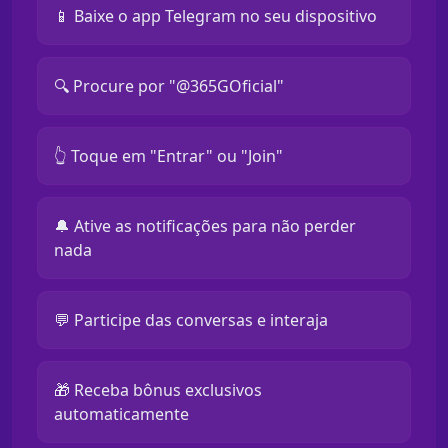
📱 Baixe o app Telegram no seu dispositivo
🔍 Procure por "@365GOficial"
👆 Toque em "Entrar" ou "Join"
🔔 Ative as notificações para não perder
nada
💬 Participe das conversas e interaja
🎁 Receba bônus exclusivos
automaticamente