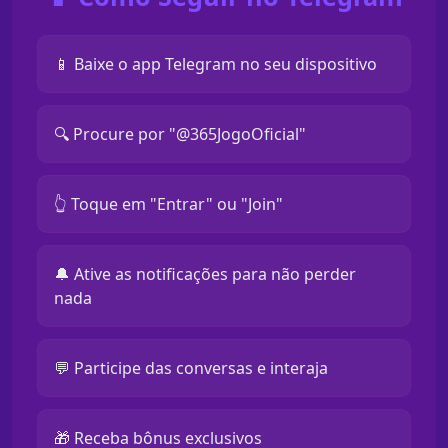
📱 Baixe o app Telegram no seu dispositivo
🔍 Procure por "@365JogoOficial"
👆 Toque em "Entrar" ou "Join"
🔔 Ative as notificações para não perder
nada
💬 Participe das conversas e interaja
🎁 Receba bônus exclusivos