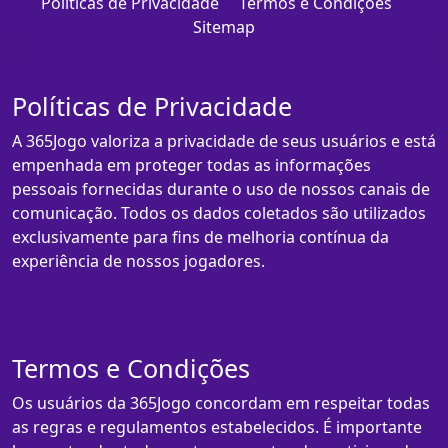
Políticas de Privacidade
Termos e Condições
Sitemap
Políticas de Privacidade
A 365Jogo valoriza a privacidade de seus usuários e está
empenhada em proteger todas as informações
pessoais fornecidas durante o uso de nossos canais de
comunicação. Todos os dados coletados são utilizados
exclusivamente para fins de melhoria contínua da
experiência de nossos jogadores.
Termos e Condições
Os usuários da 365Jogo concordam em respeitar todas
as regras e regulamentos estabelecidos. É importante