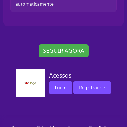
automaticamente
SEGUIR AGORA
Acessos
Login
Registrar-se