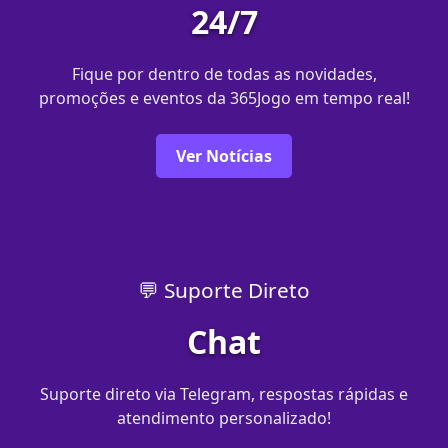
24/7
Fique por dentro de todas as novidades,
promoções e eventos da 365Jogo em tempo real!
Ver Notícias
💬 Suporte Direto
Chat
Suporte direto via Telegram, respostas rápidas e
atendimento personalizado!