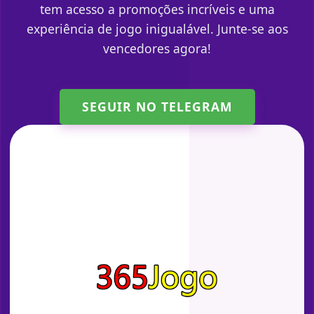
tem acesso a promoções incríveis e uma
experiência de jogo inigualável. Junte-se aos
vencedores agora!
SEGUIR NO TELEGRAM