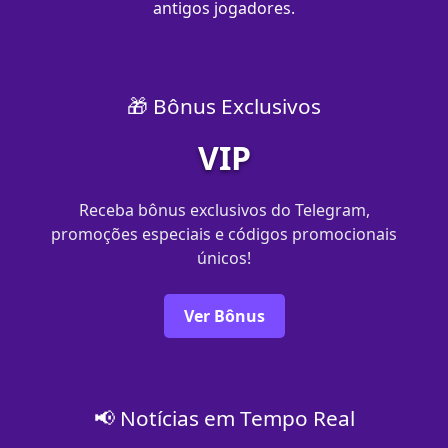
antigos jogadores.
🎁 Bônus Exclusivos
VIP
Receba bônus exclusivos do Telegram,
promoções especiais e códigos promocionais
únicos!
Ver Bônus
📢 Notícias em Tempo Real