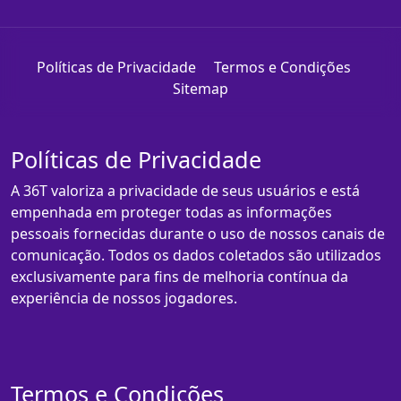
Políticas de Privacidade
Termos e Condições
Sitemap
Políticas de Privacidade
A 36T valoriza a privacidade de seus usuários e está
empenhada em proteger todas as informações
pessoais fornecidas durante o uso de nossos canais de
comunicação. Todos os dados coletados são utilizados
exclusivamente para fins de melhoria contínua da
experiência de nossos jogadores.
Termos e Condições