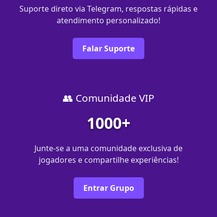
Suporte direto via Telegram, respostas rápidas e
atendimento personalizado!
Falar Suporte
👥 Comunidade VIP
1000+
Junte-se a uma comunidade exclusiva de
jogadores e compartilhe experiências!
Entrar Grupo