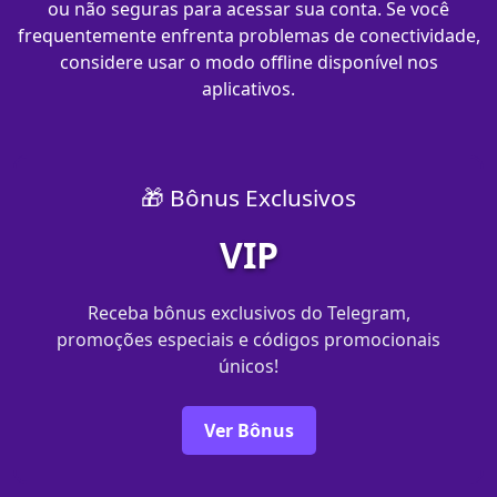
ou não seguras para acessar sua conta. Se você
frequentemente enfrenta problemas de conectividade,
considere usar o modo offline disponível nos
aplicativos.
🎁 Bônus Exclusivos
VIP
Receba bônus exclusivos do Telegram,
promoções especiais e códigos promocionais
únicos!
Ver Bônus