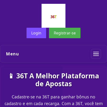
Login
Registrar-se
Menu
📱 36T A Melhor Plataforma
de Apostas
Cadastre-se na 36T para ganhar bônus no
cadastro e em cada recarga. Com a 36T, você tem