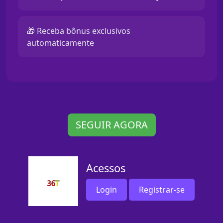
🎁 Receba bônus exclusivos
automaticamente
SEGUIR AGORA
Acessos
Login
Registrar-se