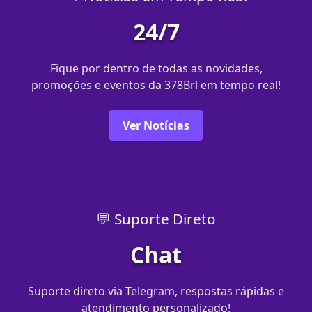
24/7
Fique por dentro de todas as novidades,
promoções e eventos da 378Brl em tempo real!
Ver Notícias
💬 Suporte Direto
Chat
Suporte direto via Telegram, respostas rápidas e
atendimento personalizado!