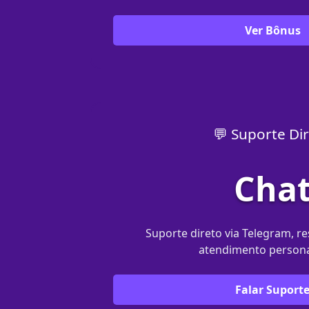
Ver Bônus
💬 Suporte Di
Cha
Suporte direto via Telegram, r
atendimento persona
Falar Suport