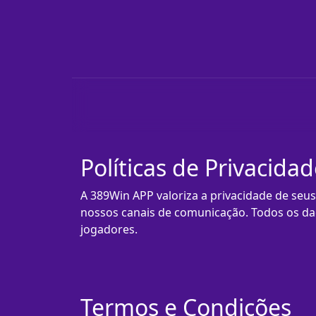
Políticas de Privacida
A 389Win APP valoriza a privacidade de seu
nossos canais de comunicação. Todos os dad
jogadores.
Termos e Condições