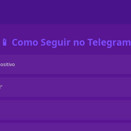
📱 Como Seguir no Telegram
ositivo
l"