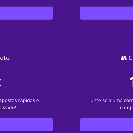
reto
👥 
t
espostas rápidas e
Junte-se a uma com
lizado!
compa
e