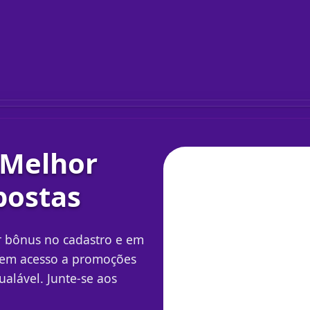
 Melhor
postas
r bônus no cadastro e em
tem acesso a promoções
ualável. Junte-se aos