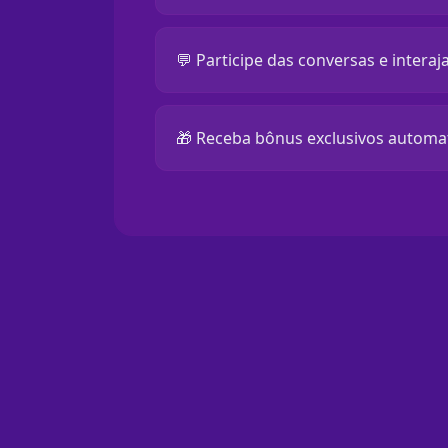
💬 Participe das conversas e interaj
🎁 Receba bônus exclusivos autom