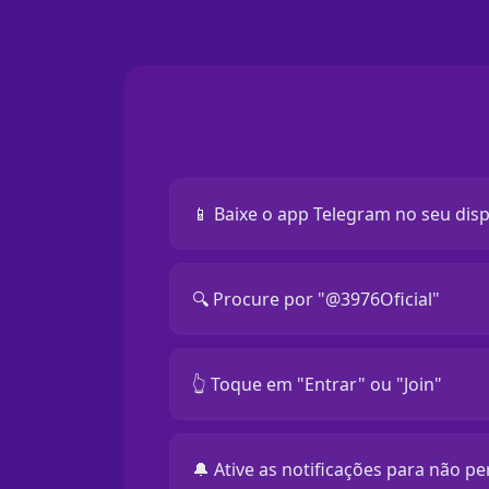
📱 Baixe o app Telegram no seu disp
🔍 Procure por "@3976Oficial"
👆 Toque em "Entrar" ou "Join"
🔔 Ative as notificações para não p