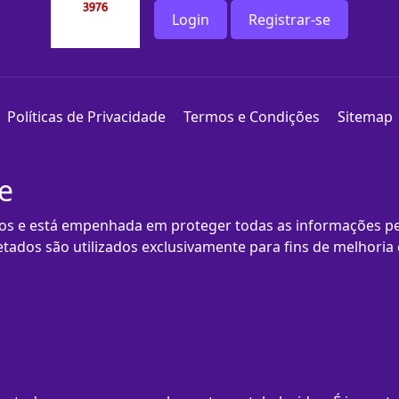
Login
Registrar-se
Políticas de Privacidade
Termos e Condições
Sitemap
de
rios e está empenhada em proteger todas as informações p
tados são utilizados exclusivamente para fins de melhoria