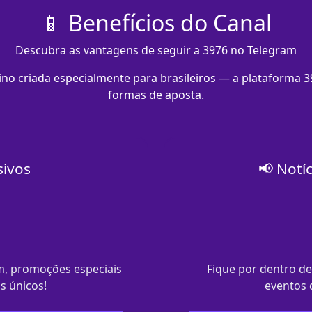
📱 Benefícios do Canal
Descubra as vantagens de seguir a 3976 no Telegram
no criada especialmente para brasileiros — a plataforma 
formas de aposta.
sivos
📢 Notí
m, promoções especiais
Fique por dentro d
s únicos!
eventos 