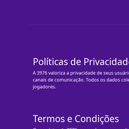
Políticas de Privacida
A 3976 valoriza a privacidade de seus usuá
canais de comunicação. Todos os dados cole
jogadores.
Termos e Condições