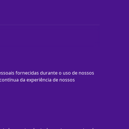
essoais fornecidas durante o uso de nossos
 contínua da experiência de nossos