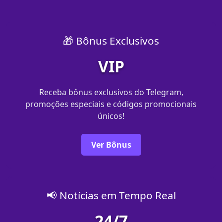
🎁 Bônus Exclusivos
VIP
Receba bônus exclusivos do Telegram,
promoções especiais e códigos promocionais
únicos!
Ver Bônus
📢 Notícias em Tempo Real
24/7