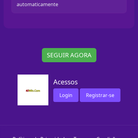
automaticamente
SEGUIR AGORA
Acessos
Login
Registrar-se