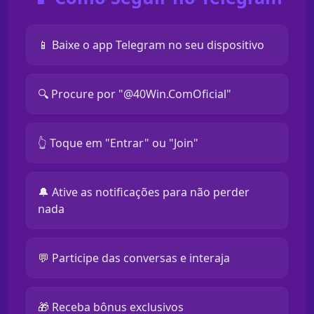
📱 Baixe o app Telegram no seu dispositivo
🔍 Procure por "@40Win.ComOficial"
👆 Toque em "Entrar" ou "Join"
🔔 Ative as notificações para não perder
nada
💬 Participe das conversas e interaja
🎁 Receba bônus exclusivos