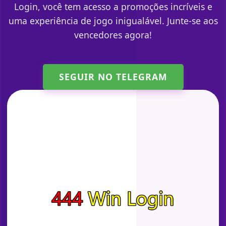
Login, você tem acesso a promoções incríveis e
uma experiência de jogo inigualável. Junte-se aos
vencedores agora!
SEGUIR NO TELEGRAM