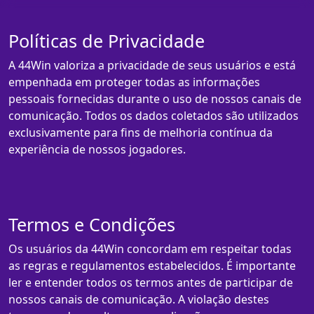
Políticas de Privacidade
A 44Win valoriza a privacidade de seus usuários e está
empenhada em proteger todas as informações
pessoais fornecidas durante o uso de nossos canais de
comunicação. Todos os dados coletados são utilizados
exclusivamente para fins de melhoria contínua da
experiência de nossos jogadores.
Termos e Condições
Os usuários da 44Win concordam em respeitar todas
as regras e regulamentos estabelecidos. É importante
ler e entender todos os termos antes de participar de
nossos canais de comunicação. A violação destes