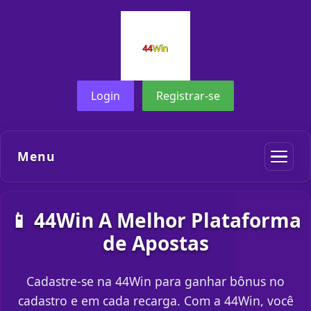
Login
Registrar-se
Menu
📱 44Win A Melhor Plataforma
de Apostas
Cadastre-se na 44Win para ganhar bônus no
cadastro e em cada recarga. Com a 44Win, você