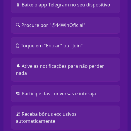
📱 Baixe o app Telegram no seu dispositivo
🔍 Procure por "@44WinOficial"
👆 Toque em "Entrar" ou "Join"
🔔 Ative as notificações para não perder
nada
💬 Participe das conversas e interaja
🎁 Receba bônus exclusivos
automaticamente