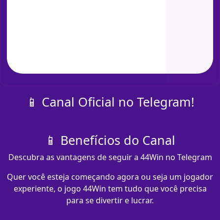
📱 Canal Oficial no Telegram!
📱 Benefícios do Canal
Descubra as vantagens de seguir a 44Win no Telegram
Quer você esteja começando agora ou seja um jogador
experiente, o jogo 44Win tem tudo que você precisa
para se divertir e lucrar.