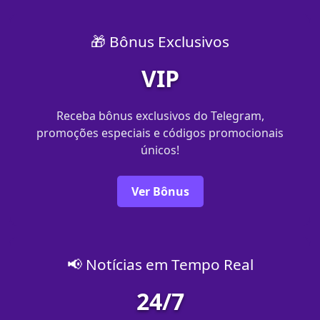
🎁 Bônus Exclusivos
VIP
Receba bônus exclusivos do Telegram,
promoções especiais e códigos promocionais
únicos!
Ver Bônus
📢 Notícias em Tempo Real
24/7