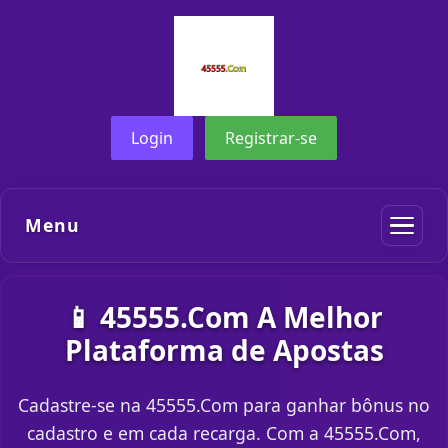
Login
Registrar-se
Menu
📱 45555.Com A Melhor
Plataforma de Apostas
Cadastre-se na 45555.Com para ganhar bônus no
cadastro e em cada recarga. Com a 45555.Com,