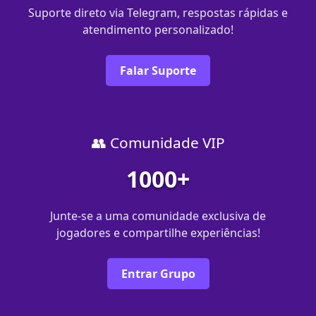
Suporte direto via Telegram, respostas rápidas e
atendimento personalizado!
Falar Suporte
👥 Comunidade VIP
1000+
Junte-se a uma comunidade exclusiva de
jogadores e compartilhe experiências!
Entrar Grupo