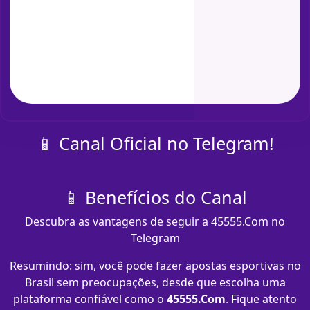
📱 Canal Oficial no Telegram!
📱 Benefícios do Canal
Descubra as vantagens de seguir a 45555.Com no
Telegram
Resumindo: sim, você pode fazer apostas esportivas no
Brasil sem preocupações, desde que escolha uma
plataforma confiável como o
45555.Com
. Fique atento