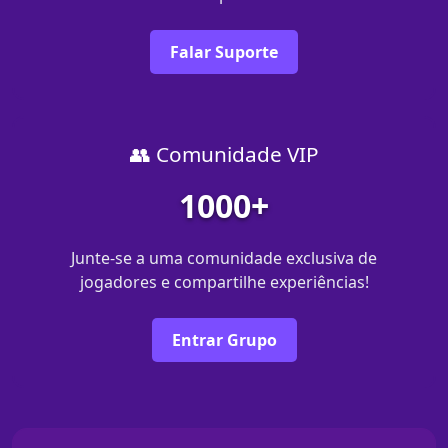
Falar Suporte
👥 Comunidade VIP
1000+
Junte-se a uma comunidade exclusiva de
jogadores e compartilhe experiências!
Entrar Grupo