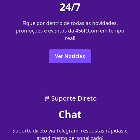
24/7
Fique por dentro de todas as novidades,
promoções e eventos da 456R.Com em tempo
real!
Ver Notícias
💬 Suporte Direto
Chat
Suporte direto via Telegram, respostas rápidas e
atendimento personalizado!