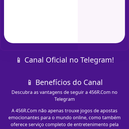
📱 Canal Oficial no Telegram!
📱 Benefícios do Canal
Descubra as vantagens de seguir a 456R.Com no
Telegram
A 456R.Com não apenas trouxe jogos de apostas
emocionantes para o mundo online, como também
oferece serviço completo de entretenimento pela