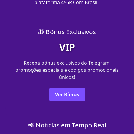
plataforma 456R.Com Brasil .
🎁 Bônus Exclusivos
VIP
Receba bônus exclusivos do Telegram,
promoções especiais e códigos promocionais
únicos!
Ver Bônus
📢 Notícias em Tempo Real