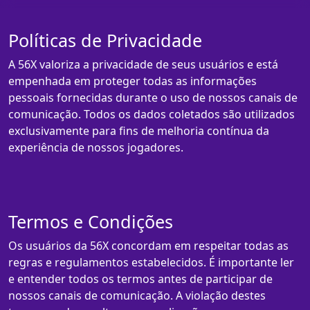
Políticas de Privacidade
A 56X valoriza a privacidade de seus usuários e está
empenhada em proteger todas as informações
pessoais fornecidas durante o uso de nossos canais de
comunicação. Todos os dados coletados são utilizados
exclusivamente para fins de melhoria contínua da
experiência de nossos jogadores.
Termos e Condições
Os usuários da 56X concordam em respeitar todas as
regras e regulamentos estabelecidos. É importante ler
e entender todos os termos antes de participar de
nossos canais de comunicação. A violação destes