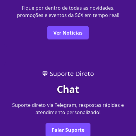
Fique por dentro de todas as novidades,
promoções e eventos da 56X em tempo real!
Ver Notícias
💬 Suporte Direto
Chat
Suporte direto via Telegram, respostas rápidas e
atendimento personalizado!
Falar Suporte