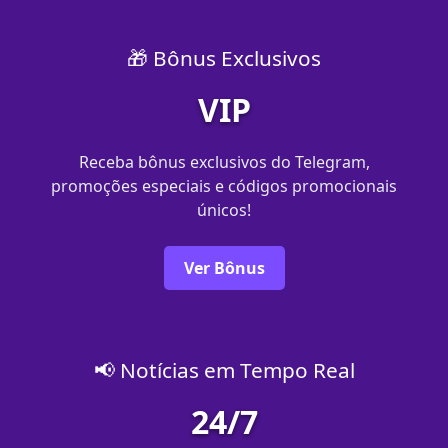
🎁 Bônus Exclusivos
VIP
Receba bônus exclusivos do Telegram,
promoções especiais e códigos promocionais
únicos!
Ver Bônus
📢 Notícias em Tempo Real
24/7