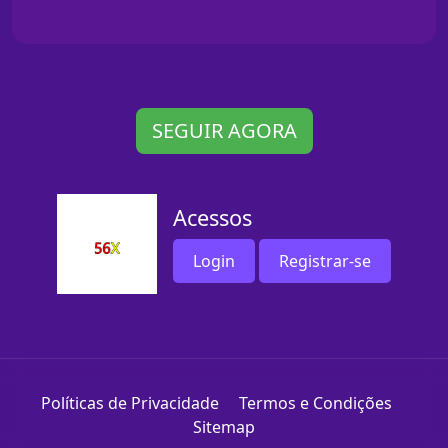
SEGUIR AGORA
Acessos
Login
Registrar-se
Políticas de Privacidade
Termos e Condições
Sitemap