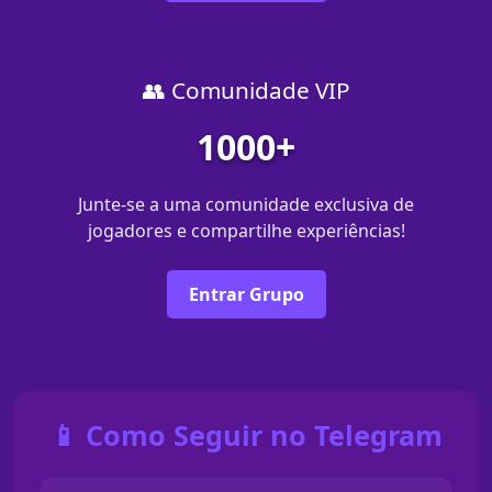
👥 Comunidade VIP
1000+
Junte-se a uma comunidade exclusiva de
jogadores e compartilhe experiências!
Entrar Grupo
📱 Como Seguir no Telegram