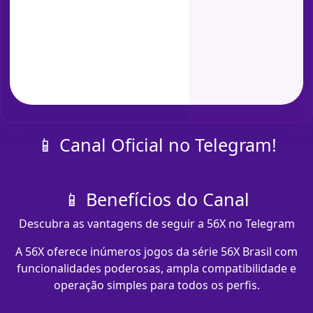
📱 Canal Oficial no Telegram!
📱 Benefícios do Canal
Descubra as vantagens de seguir a 56X no Telegram
A 56X oferece inúmeros jogos da série 56X Brasil com
funcionalidades poderosas, ampla compatibilidade e
operação simples para todos os perfis.