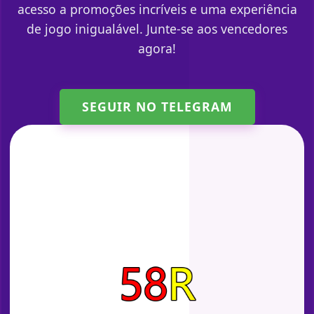
acesso a promoções incríveis e uma experiência
de jogo inigualável. Junte-se aos vencedores
agora!
SEGUIR NO TELEGRAM