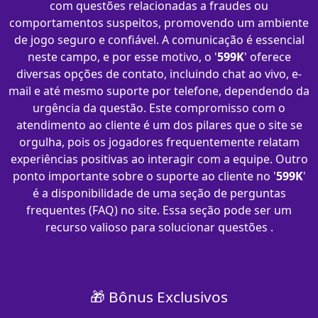
com questões relacionadas a fraudes ou
comportamentos suspeitos, promovendo um ambiente
de jogo seguro e confiável. A comunicação é essencial
neste campo, e por esse motivo, o '
599K
' oferece
diversas opções de contato, incluindo chat ao vivo, e-
mail e até mesmo suporte por telefone, dependendo da
urgência da questão. Este compromisso com o
atendimento ao cliente é um dos pilares que o site se
orgulha, pois os jogadores frequentemente relatam
experiências positivas ao interagir com a equipe. Outro
ponto importante sobre o suporte ao cliente no '
599K
'
é a disponibilidade de uma seção de perguntas
frequentes (FAQ) no site. Essa seção pode ser um
recurso valioso para solucionar questões .
🎁 Bônus Exclusivos