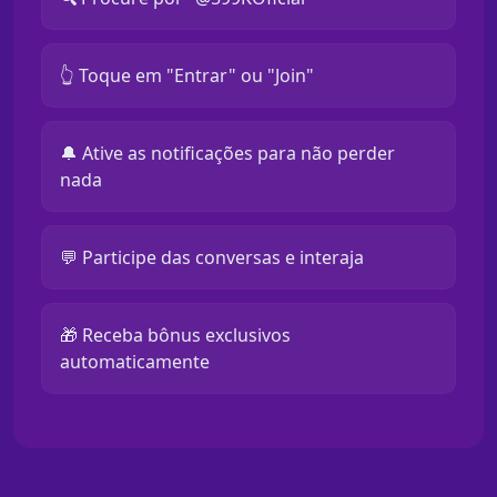
👆 Toque em "Entrar" ou "Join"
🔔 Ative as notificações para não perder
nada
💬 Participe das conversas e interaja
🎁 Receba bônus exclusivos
automaticamente