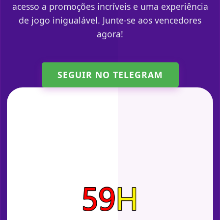
acesso a promoções incríveis e uma experiência
de jogo inigualável. Junte-se aos vencedores
agora!
SEGUIR NO TELEGRAM