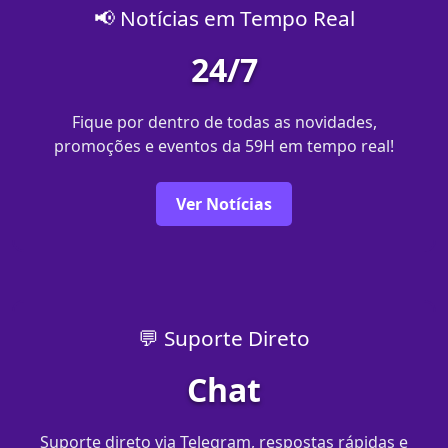
📢 Notícias em Tempo Real
24/7
Fique por dentro de todas as novidades,
promoções e eventos da 59H em tempo real!
Ver Notícias
💬 Suporte Direto
Chat
Suporte direto via Telegram, respostas rápidas e