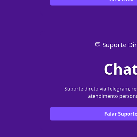
💬 Suporte Di
Cha
Suporte direto via Telegram, r
atendimento persona
Falar Suport