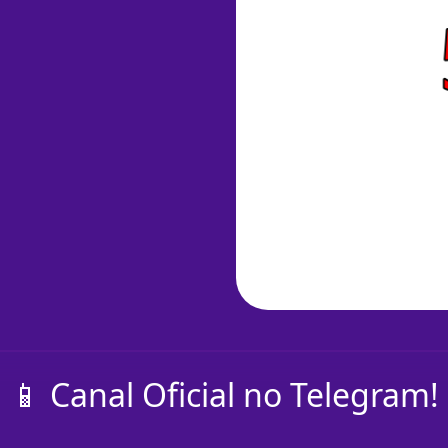
📱 Canal Oficial no Telegram!