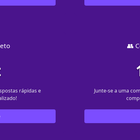
reto
👥 
t
espostas rápidas e
Junte-se a uma com
lizado!
compa
e