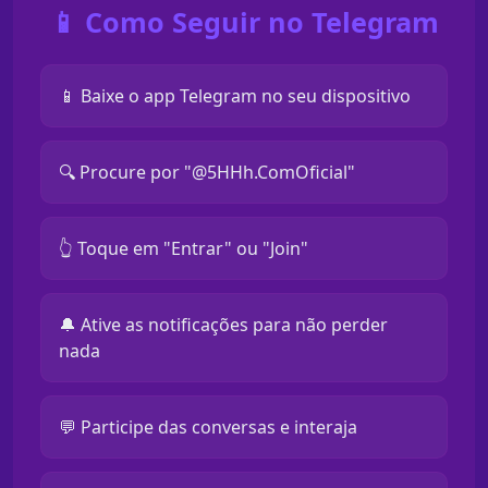
📱 Como Seguir no Telegram
📱 Baixe o app Telegram no seu dispositivo
🔍 Procure por "@5HHh.ComOficial"
👆 Toque em "Entrar" ou "Join"
🔔 Ative as notificações para não perder
nada
💬 Participe das conversas e interaja