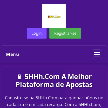
Login
Registrar-se
Menu
📱 5HHh.Com A Melhor
Plataforma de Apostas
Cadastre-se na 5HHh.Com para ganhar bônus no
cadastro e em cada recarga. Com a 5HHh.Com,