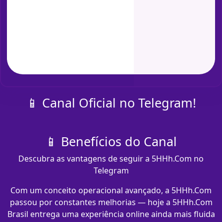
📱 Canal Oficial no Telegram!
📱 Benefícios do Canal
Descubra as vantagens de seguir a 5HHh.Com no
Telegram
Com um conceito operacional avançado, a 5HHh.Com
passou por constantes melhorias — hoje a 5HHh.Com
Brasil entrega uma experiência online ainda mais fluida