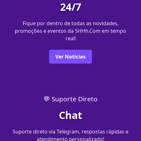
24/7
Fique por dentro de todas as novidades,
promoções e eventos da 5HHh.Com em tempo
real!
Ver Notícias
💬 Suporte Direto
Chat
Suporte direto via Telegram, respostas rápidas e
atendimento personalizado!