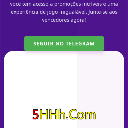
você tem acesso a promoções incríveis e uma
experiência de jogo inigualável. Junte-se aos
vencedores agora!
SEGUIR NO TELEGRAM