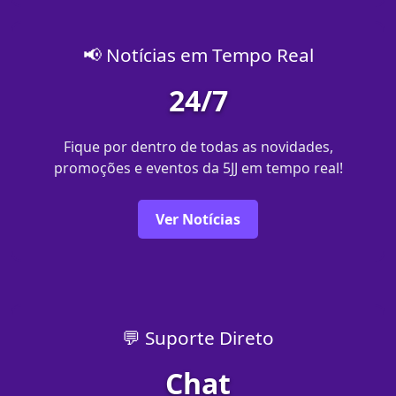
📢 Notícias em Tempo Real
24/7
Fique por dentro de todas as novidades,
promoções e eventos da 5JJ em tempo real!
Ver Notícias
💬 Suporte Direto
Chat