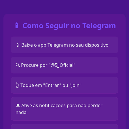
📱 Como Seguir no Telegram
📱 Baixe o app Telegram no seu dispositivo
🔍 Procure por "@5JJOficial"
👆 Toque em "Entrar" ou "Join"
🔔 Ative as notificações para não perder
nada