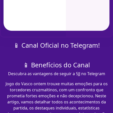
📱 Canal Oficial no Telegram!
📱 Benefícios do Canal
Descubra as vantagens de seguir a 5JJ no Telegram
Jogo do Vasco ontem trouxe muitas emoções para os
torcedores cruzmaltinos, com um confronto que
prometia fortes emoções e não decepcionou. Neste
artigo, vamos detalhar todos os acontecimentos da
partida, os destaques individuais, estatísticas