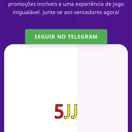
promoções incríveis e uma experiência de jogo
inigualável. Junte-se aos vencedores agora!
SEGUIR NO TELEGRAM