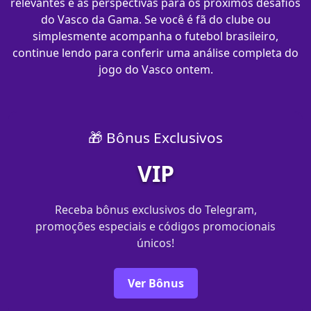
relevantes e as perspectivas para os próximos desafios
do Vasco da Gama. Se você é fã do clube ou
simplesmente acompanha o futebol brasileiro,
continue lendo para conferir uma análise completa do
jogo do Vasco ontem.
🎁 Bônus Exclusivos
VIP
Receba bônus exclusivos do Telegram,
promoções especiais e códigos promocionais
únicos!
Ver Bônus