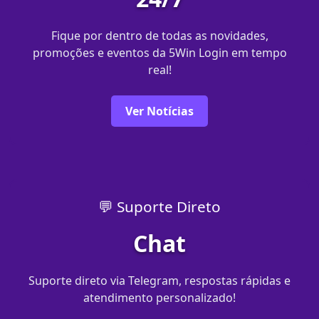
Fique por dentro de todas as novidades,
promoções e eventos da 5Win Login em tempo
real!
Ver Notícias
💬 Suporte Direto
Chat
Suporte direto via Telegram, respostas rápidas e
atendimento personalizado!