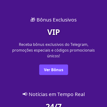
🎁 Bônus Exclusivos
VIP
Receba bônus exclusivos do Telegram,
promoções especiais e códigos promocionais
únicos!
Ver Bônus
📢 Notícias em Tempo Real
24/7