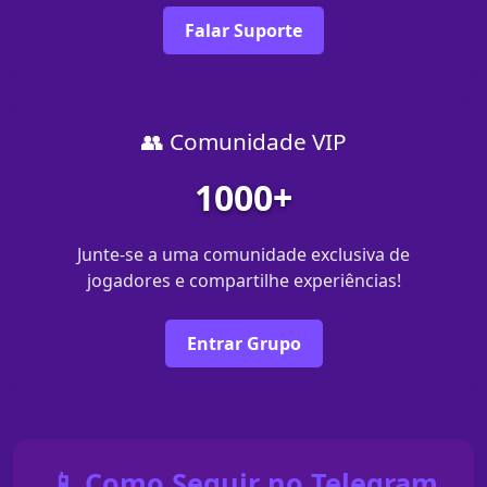
Falar Suporte
👥 Comunidade VIP
1000+
Junte-se a uma comunidade exclusiva de
jogadores e compartilhe experiências!
Entrar Grupo
📱 Como Seguir no Telegram