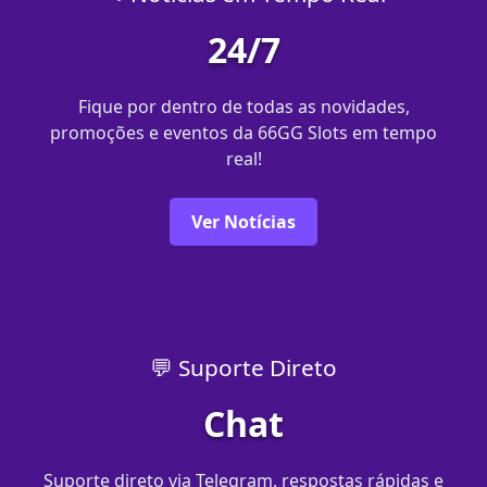
24/7
Fique por dentro de todas as novidades,
promoções e eventos da 66GG Slots em tempo
real!
Ver Notícias
💬 Suporte Direto
Chat
Suporte direto via Telegram, respostas rápidas e