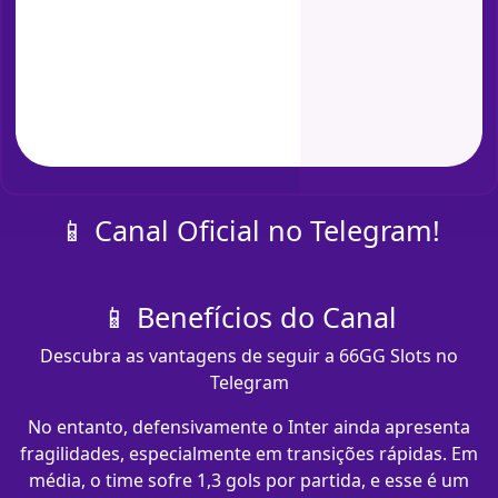
📱 Canal Oficial no Telegram!
📱 Benefícios do Canal
Descubra as vantagens de seguir a 66GG Slots no
Telegram
No entanto, defensivamente o Inter ainda apresenta
fragilidades, especialmente em transições rápidas. Em
média, o time sofre 1,3 gols por partida, e esse é um