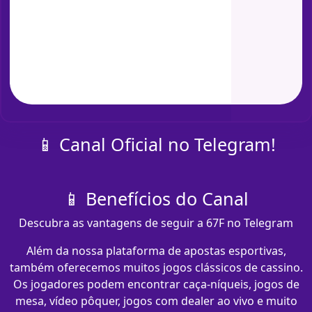
📱 Canal Oficial no Telegram!
📱 Benefícios do Canal
Descubra as vantagens de seguir a 67F no Telegram
Além da nossa plataforma de apostas esportivas,
também oferecemos muitos jogos clássicos de cassino.
Os jogadores podem encontrar caça-níqueis, jogos de
mesa, vídeo pôquer, jogos com dealer ao vivo e muito