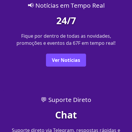
📢 Notícias em Tempo Real
24/7
Fique por dentro de todas as novidades,
promoções e eventos da 67F em tempo real!
Ver Notícias
💬 Suporte Direto
Chat
Suporte direto via Telegram, respostas rápidas e