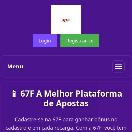
Login
Registrar-se
Menu
📱 67F A Melhor Plataforma
de Apostas
Cadastre-se na 67F para ganhar bônus no
cadastro e em cada recarga. Com a 67F, você tem