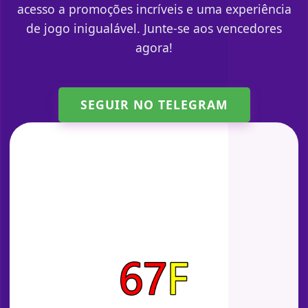
acesso a promoções incríveis e uma experiência
de jogo inigualável. Junte-se aos vencedores
agora!
SEGUIR NO TELEGRAM