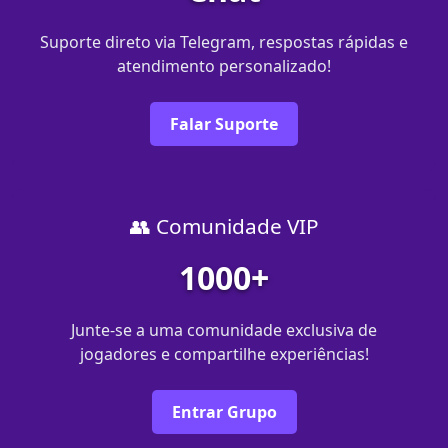
Suporte direto via Telegram, respostas rápidas e
atendimento personalizado!
Falar Suporte
👥 Comunidade VIP
1000+
Junte-se a uma comunidade exclusiva de
jogadores e compartilhe experiências!
Entrar Grupo