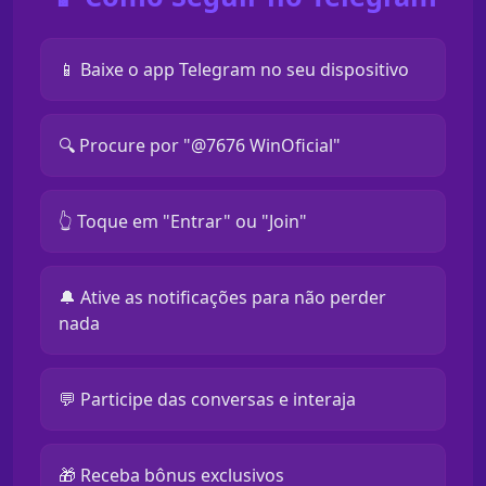
📱 Baixe o app Telegram no seu dispositivo
🔍 Procure por "@7676 WinOficial"
👆 Toque em "Entrar" ou "Join"
🔔 Ative as notificações para não perder
nada
💬 Participe das conversas e interaja
🎁 Receba bônus exclusivos