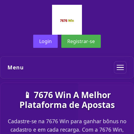
Login
Registrar-se
Menu
📱 7676 Win A Melhor
Plataforma de Apostas
Cadastre-se na 7676 Win para ganhar bônus no
cadastro e em cada recarga. Com a 7676 Win,