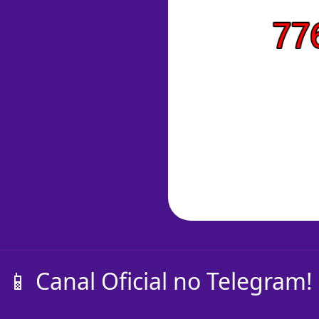
📱 Canal Oficial no Telegram!