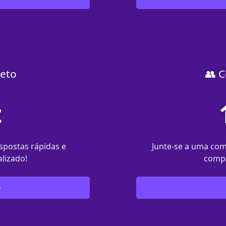
reto
👥 
t
espostas rápidas e
Junte-se a uma com
lizado!
compa
e