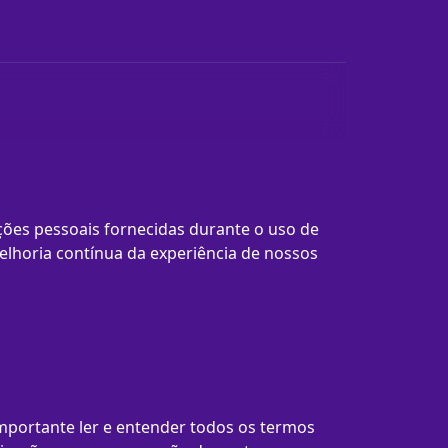
ções pessoais fornecidas durante o uso de
elhoria contínua da experiência de nossos
mportante ler e entender todos os termos