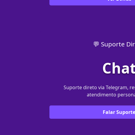
💬 Suporte Di
Cha
Suporte direto via Telegram, r
atendimento persona
Falar Suport