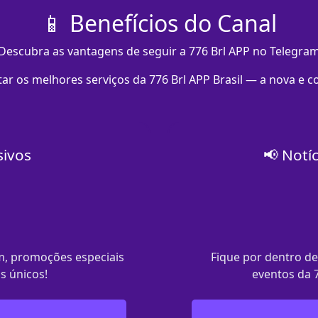
📱 Benefícios do Canal
Descubra as vantagens de seguir a 776 Brl APP no Telegra
tar os melhores serviços da 776 Brl APP Brasil — a nova e c
sivos
📢 Notí
m, promoções especiais
Fique por dentro d
s únicos!
eventos da 