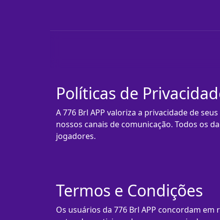
Políticas de Privacida
A 776 Brl APP valoriza a privacidade de se
nossos canais de comunicação. Todos os dad
jogadores.
Termos e Condições
Os usuários da 776 Brl APP concordam em re