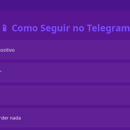
📱 Como Seguir no Telegram
ositivo
"
erder nada