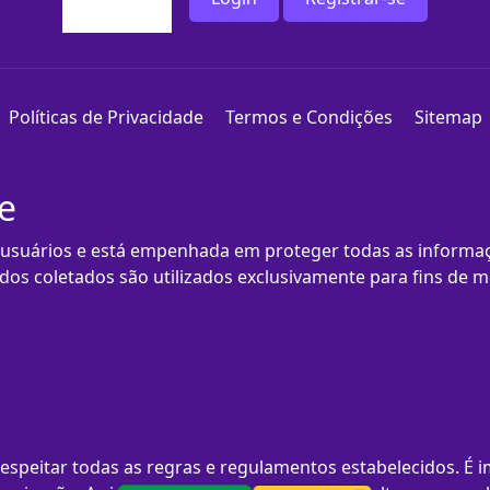
Políticas de Privacidade
Termos e Condições
Sitemap
de
us usuários e está empenhada em proteger todas as informa
os coletados são utilizados exclusivamente para fins de m
speitar todas as regras e regulamentos estabelecidos. É i