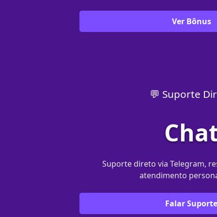
Ver Bônus
💬 Suporte Di
Cha
Suporte direto via Telegram, r
atendimento persona
Falar Suport