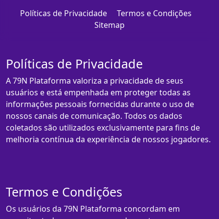
Políticas de Privacidade
Termos e Condições
Sitemap
Políticas de Privacidade
A 79N Plataforma valoriza a privacidade de seus
usuários e está empenhada em proteger todas as
informações pessoais fornecidas durante o uso de
nossos canais de comunicação. Todos os dados
coletados são utilizados exclusivamente para fins de
melhoria contínua da experiência de nossos jogadores.
Termos e Condições
Os usuários da 79N Plataforma concordam em