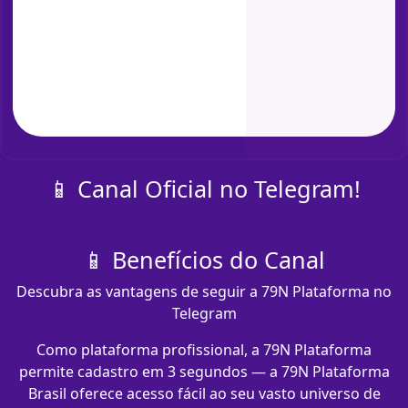
📱 Canal Oficial no Telegram!
📱 Benefícios do Canal
Descubra as vantagens de seguir a 79N Plataforma no
Telegram
Como plataforma profissional, a 79N Plataforma
permite cadastro em 3 segundos — a 79N Plataforma
Brasil oferece acesso fácil ao seu vasto universo de