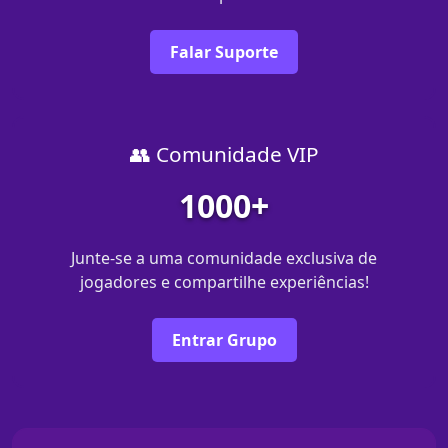
Falar Suporte
👥 Comunidade VIP
1000+
Junte-se a uma comunidade exclusiva de
jogadores e compartilhe experiências!
Entrar Grupo