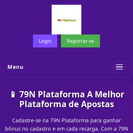
Login
Registrar-se
Menu
📱 79N Plataforma A Melhor
Plataforma de Apostas
Cadastre-se na 79N Plataforma para ganhar
bônus no cadastro e em cada recarga. Com a 79N