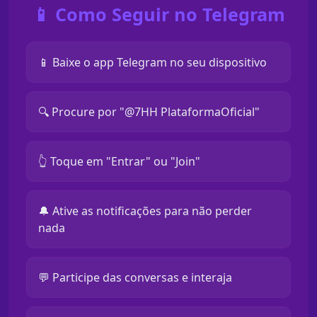
📱 Como Seguir no Telegram
📱 Baixe o app Telegram no seu dispositivo
🔍 Procure por "@7HH PlataformaOficial"
👆 Toque em "Entrar" ou "Join"
🔔 Ative as notificações para não perder
nada
💬 Participe das conversas e interaja