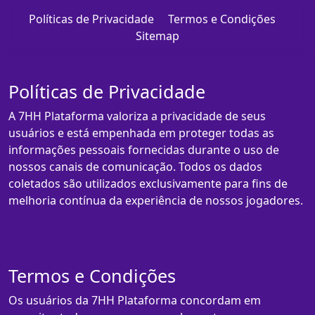
Políticas de Privacidade
Termos e Condições
Sitemap
Políticas de Privacidade
A 7HH Plataforma valoriza a privacidade de seus
usuários e está empenhada em proteger todas as
informações pessoais fornecidas durante o uso de
nossos canais de comunicação. Todos os dados
coletados são utilizados exclusivamente para fins de
melhoria contínua da experiência de nossos jogadores.
Termos e Condições
Os usuários da 7HH Plataforma concordam em