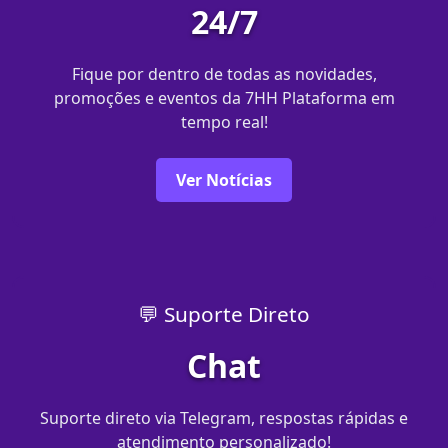
24/7
Fique por dentro de todas as novidades,
promoções e eventos da 7HH Plataforma em
tempo real!
Ver Notícias
💬 Suporte Direto
Chat
Suporte direto via Telegram, respostas rápidas e
atendimento personalizado!