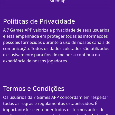
Sitemap
Políticas de Privacidade
A 7 Games APP valoriza a privacidade de seus usuários
e está empenhada em proteger todas as informações
pessoais fornecidas durante o uso de nossos canais de
comunicação. Todos os dados coletados são utilizados
exclusivamente para fins de melhoria contínua da
experiência de nossos jogadores.
Termos e Condições
Os usuários da 7 Games APP concordam em respeitar
todas as regras e regulamentos estabelecidos. É
importante ler e entender todos os termos antes de