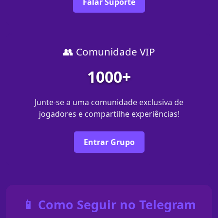
Falar Suporte
👥 Comunidade VIP
1000+
Junte-se a uma comunidade exclusiva de
jogadores e compartilhe experiências!
Entrar Grupo
📱 Como Seguir no Telegram