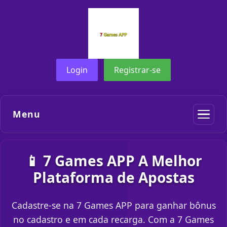
Login
Registrar-se
Menu
📱 7 Games APP A Melhor
Plataforma de Apostas
Cadastre-se na 7 Games APP para ganhar bônus
no cadastro e em cada recarga. Com a 7 Games