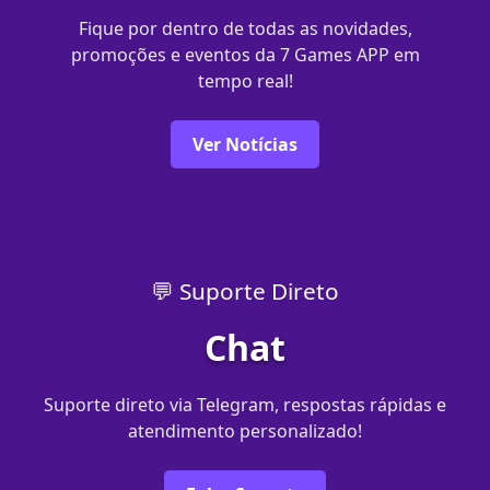
Fique por dentro de todas as novidades,
promoções e eventos da 7 Games APP em
tempo real!
Ver Notícias
💬 Suporte Direto
Chat
Suporte direto via Telegram, respostas rápidas e
atendimento personalizado!