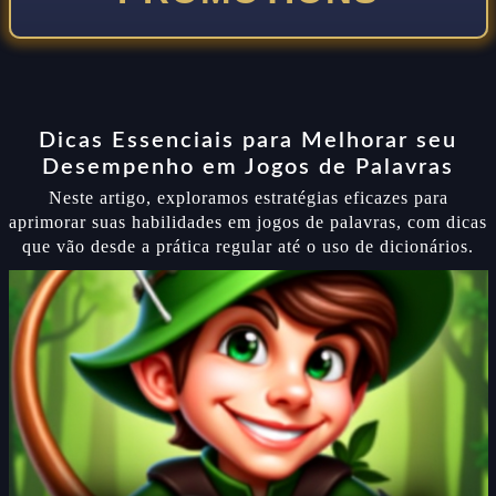
Dicas Essenciais para Melhorar seu
Desempenho em Jogos de Palavras
Neste artigo, exploramos estratégias eficazes para
aprimorar suas habilidades em jogos de palavras, com dicas
que vão desde a prática regular até o uso de dicionários.