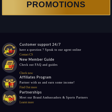
PROMOTIONS
Customer support 24/7
have a question ? Speak to our agent online
Contact CS
New Member Guide
Check out FAQ and guides
Check now
Affiliates Program
Partner with us and earn some income!
Find Out more
Partnerships
Meet our Brand Ambassadors & Sports Partners
Learnt more