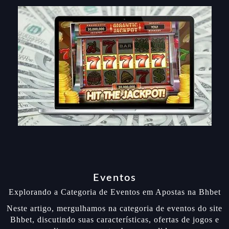
Eventos
Explorando a Categoria de Eventos em Apostas na Bhbet
Neste artigo, mergulhamos na categoria de eventos do site
Bhbet, discutindo suas características, ofertas de jogos e